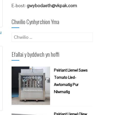
E-bost:
gwybodaeth@vkpak.com
Chwilio Cynhyrchion Yma
u
Chwilio
am:
Efallai y byddwch yn hoffi
Peiriant Llenwi Saws
Tomato Lled-
Awtomatig Pur
Niwmatig
Peiriant Llenwi Olew