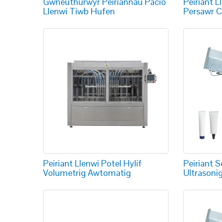
Gwneuthurwyr Peiriannau Pacio
Peiriant L
Llenwi Tiwb Hufen
Persawr 
Peiriant Llenwi Potel Hylif
Peiriant S
Volumetrig Awtomatig
Ultrasoni