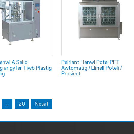
lenwi A Selio
Peiriant Llenwi Potel PET
 ar gyfer Tiwb Plastig
Awtomatig / Llinell Poteli /
ig
Prosiect
…
20
Nesaf