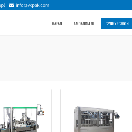
pp)
info@vkpak.com
HAFAN
AMDANOM NI
CYNHYRCHION