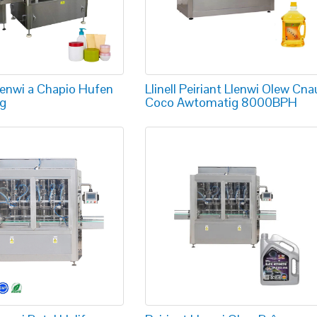
Llenwi a Chapio Hufen
Llinell Peiriant Llenwi Olew Cna
g
Coco Awtomatig 8000BPH