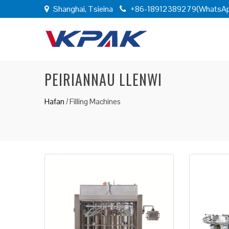
Shanghai, Tsieina
+86-18912389279(WhatsA
PEIRIANNAU LLENWI
Hafan
/
Filling Machines