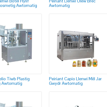
lenwi Botel Hylif
Peiriant Llenwi Olew Brêc
Cosmetig Awtomatig
Awtomatig
elio Tiwb Plastig
Peiriant Capio Llenwi Mêl Jar
g Awtomatig
Gwydr Awtomatig