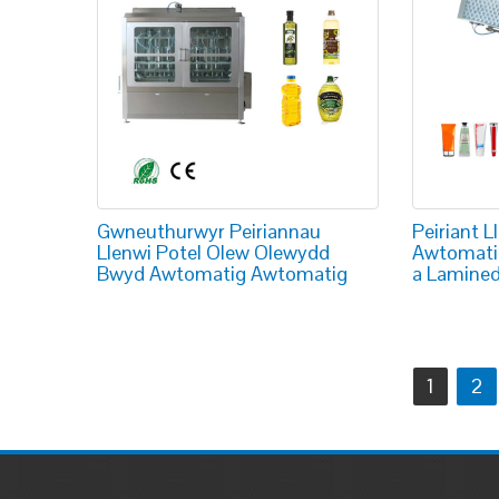
Gwneuthurwyr Peiriannau
Peiriant L
Llenwi Potel Olew Olewydd
Awtomatig
Bwyd Awtomatig Awtomatig
a Lamined
Llywio
1
2
cofnodion