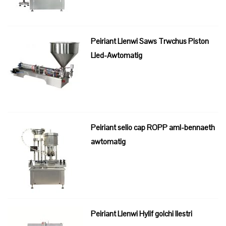
Peiriant Llenwi Saws Trwchus Piston
Lled-Awtomatig
Peiriant selio cap ROPP aml-bennaeth
awtomatig
Peiriant Llenwi Hylif golchi llestri