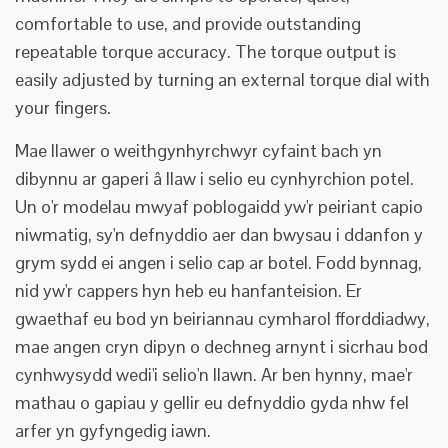
comfortable to use, and provide outstanding
repeatable torque accuracy. The torque output is
easily adjusted by turning an external torque dial with
your fingers.
Mae llawer o weithgynhyrchwyr cyfaint bach yn
dibynnu ar gaperi â llaw i selio eu cynhyrchion potel.
Un o'r modelau mwyaf poblogaidd yw'r peiriant capio
niwmatig, sy'n defnyddio aer dan bwysau i ddanfon y
grym sydd ei angen i selio cap ar botel. Fodd bynnag,
nid yw'r cappers hyn heb eu hanfanteision. Er
gwaethaf eu bod yn beiriannau cymharol fforddiadwy,
mae angen cryn dipyn o dechneg arnynt i sicrhau bod
cynhwysydd wedi'i selio'n llawn. Ar ben hynny, mae'r
mathau o gapiau y gellir eu defnyddio gyda nhw fel
arfer yn gyfyngedig iawn.