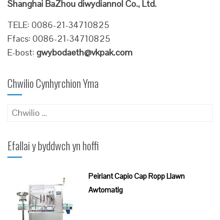
Shanghai BaZhou diwydiannol Co., Ltd.
TELE: 0086-21-34710825
Ffacs: 0086-21-34710825
E-bost:
gwybodaeth@vkpak.com
Chwilio Cynhyrchion Yma
Chwilio
am:
Efallai y byddwch yn hoffi
Peiriant Capio Cap Ropp Llawn
Awtomatig