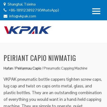
Shanghai, Tsieina
+86-18912389279(WhatsApp)
info@vkpak.com
PEIRIANT CAPIO NIWMATIG
Hafan
/
Peiriannau Capio
/
Pneumatic Capping Machine
VKPAK pneumatic bottle cappers tighten screw caps,
lug cap and twist on caps onto metal, glass, and
plastic bottles. They are an outstanding combination
of everything you would want in a hand-held capping
machine. They are simple to operate, quiet,