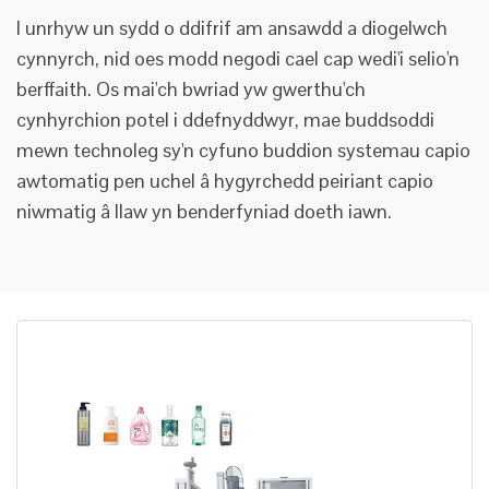
I unrhyw un sydd o ddifrif am ansawdd a diogelwch
cynnyrch, nid oes modd negodi cael cap wedi'i selio'n
berffaith. Os mai'ch bwriad yw gwerthu'ch
cynhyrchion potel i ddefnyddwyr, mae buddsoddi
mewn technoleg sy'n cyfuno buddion systemau capio
awtomatig pen uchel â hygyrchedd peiriant capio
niwmatig â llaw yn benderfyniad doeth iawn.