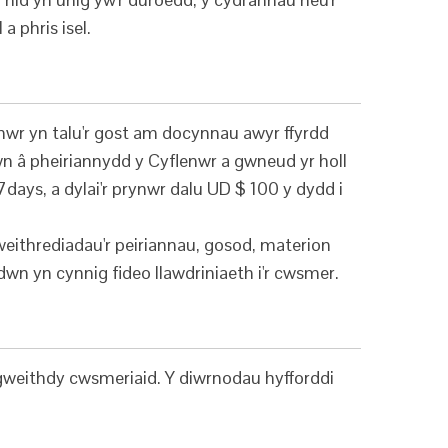
 phris isel.
ynwr yn talu'r gost am docynnau awyr ffyrdd
wn â pheiriannydd y Cyflenwr a gwneud yr holl
7days, a dylai'r prynwr dalu UD $ 100 y dydd i
weithrediadau'r peiriannau, gosod, materion
dwn yn cynnig fideo llawdriniaeth i'r cwsmer.
 gweithdy cwsmeriaid. Y diwrnodau hyfforddi