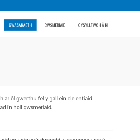
GWASANAETH
CWSMERIAID
CYSYLLTWCH Â NI
ôl gwerthu fel y gall ein cleientiaid
d i'n holl gwsmeriaid.
nid yn unig yw'r duroedd, y cydrannau neu'r