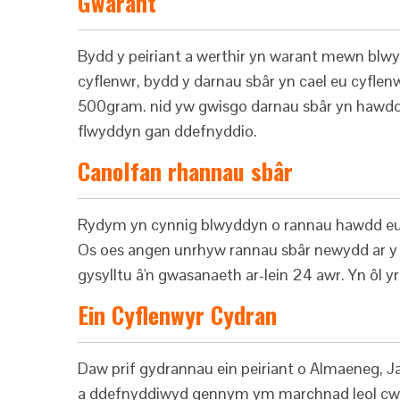
Gwarant
Bydd y peiriant a werthir yn warant mewn blwy
cyflenwr, bydd y darnau sbâr yn cael eu cyflen
500gram. nid yw gwisgo darnau sbâr yn hawdd 
flwyddyn gan ddefnyddio.
Canolfan rhannau sbâr
Rydym yn cynnig blwyddyn o rannau hawdd eu t
Os oes angen unrhyw rannau sbâr newydd ar y
gysylltu â'n gwasanaeth ar-lein 24 awr. Yn ôl 
Ein Cyflenwyr Cydran
Daw prif gydrannau ein peiriant o Almaeneg, 
a ddefnyddiwyd gennym ym marchnad leol cw