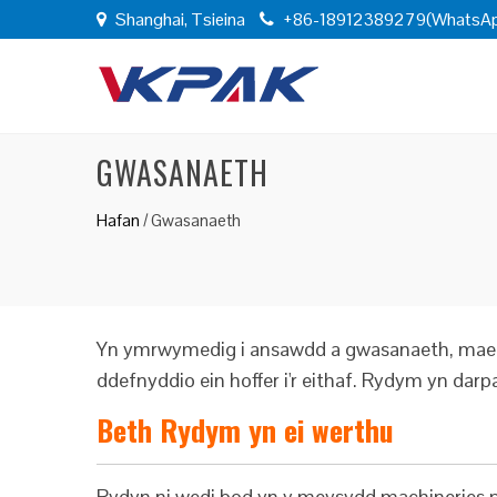
Shanghai, Tsieina
+86-18912389279(WhatsA
GWASANAETH
Hafan
/
Gwasanaeth
Yn ymrwymedig i ansawdd a gwasanaeth, mae ge
ddefnyddio ein hoffer i'r eithaf. Rydym yn dar
Beth Rydym yn ei werthu
Rydyn ni wedi bod yn y meysydd machineries pe