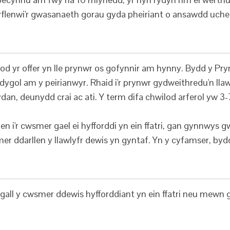
yflenwi'r gwasanaeth gorau gyda pheiriant o ansawdd uchel a
od yr offer yn lle prynwr os gofynnir am hynny. Bydd y Pr
dygol am y peirianwyr. Rhaid i'r prynwr gydweithredu'n lla
ydan, deunydd crai ac ati. Y term difa chwilod arferol yw 3-
i'r cwsmer gael ei hyfforddi yn ein ffatri, gan gynnwys g
mer ddarllen y llawlyfr dewis yn gyntaf. Yn y cyfamser, byd
gall y cwsmer ddewis hyfforddiant yn ein ffatri neu mewn