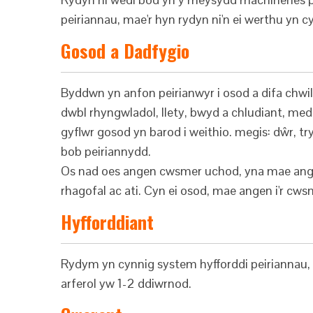
peiriannau, mae'r hyn rydyn ni'n ei werthu yn c
Gosod a Dadfygio
Byddwn yn anfon peirianwyr i osod a difa chwil
dwbl rhyngwladol, llety, bwyd a chludiant, med
gyflwr gosod yn barod i weithio. megis: dŵr, tr
bob peiriannydd.
Os nad oes angen cwsmer uchod, yna mae angen 
rhagofal ac ati. Cyn ei osod, mae angen i'r cws
Hyfforddiant
Rydym yn cynnig system hyfforddi peiriannau, 
arferol yw 1-2 ddiwrnod.