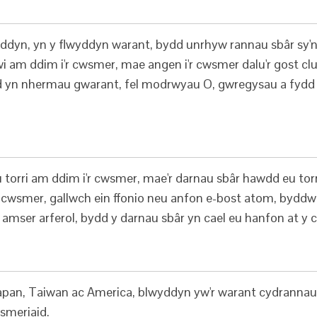
ddyn, yn y flwyddyn warant, bydd unrhyw rannau sbâr sy'
wi am ddim i'r cwsmer, mae angen i'r cwsmer dalu'r gost c
yn nhermau gwarant, fel modrwyau O, gwregysau a fydd yn
orri am ddim i'r cwsmer, mae'r darnau sbâr hawdd eu tor
 cwsmer, gallwch ein ffonio neu anfon e-bost atom, bydd
yr amser arferol, bydd y darnau sbâr yn cael eu hanfon at
Japan, Taiwan ac America, blwyddyn yw'r warant cydrannau
smeriaid.