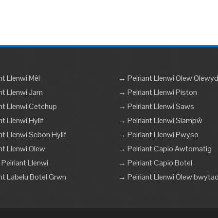
nt Llenwi Mêl
→ Peiriant Llenwi Olew Olewy
nt Llenwi Jam
→ Peiriant Llenwi Piston
nt Llenwi Cetchup
→ Peiriant Llenwi Saws
t Llenwi Hylif
→ Peiriant Llenwi Siampŵ
nt Llenwi Sebon Hylif
→ Peiriant Llenwi Pwyso
nt Llenwi Olew
→ Peiriant Capio Awtomatig
Peiriant Llenwi
→ Peiriant Capio Botel
nt Labelu Botel Grwn
→ Peiriant Llenwi Olew bwyta