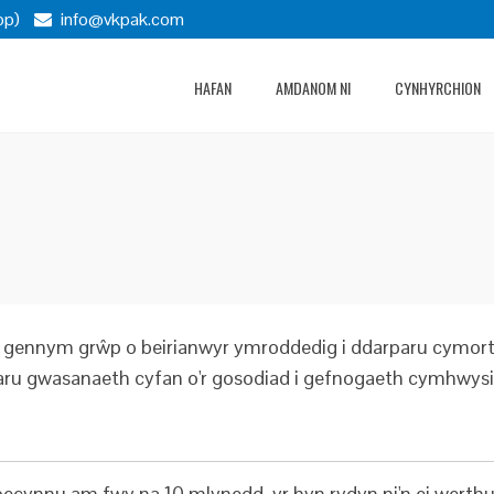
pp)
info@vkpak.com
HAFAN
AMDANOM NI
CYNHYRCHION
nnym grŵp o beirianwyr ymroddedig i ddarparu cymorth ar 
paru gwasanaeth cyfan o'r gosodiad i gefnogaeth cymhwysia
cynnu am fwy na 10 mlynedd, yr hyn rydyn ni'n ei werthu 