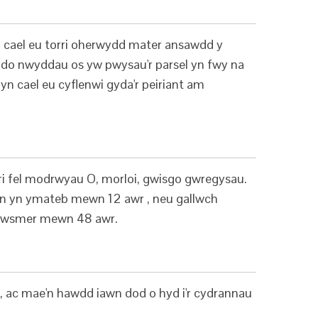
n cael eu torri oherwydd mater ansawdd y
ludo nwyddau os yw pwysau'r parsel yn fwy na
 cael eu cyflenwi gyda'r peiriant am
ri fel modrwyau O, morloi, gwisgo gwregysau.
wn yn ymateb mewn 12 awr , neu gallwch
 y cwsmer mewn 48 awr.
, ac mae'n hawdd iawn dod o hyd i'r cydrannau