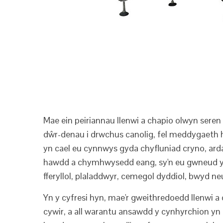
Mae ein peiriannau llenwi a chapio olwyn sere
dŵr-denau i drwchus canolig, fel meddygaeth hyli
yn cael eu cynnwys gyda chyfluniad cryno, ard
hawdd a chymhwysedd eang, sy'n eu gwneud yn 
fferyllol, plaladdwyr, cemegol dyddiol, bwyd ne
Yn y cyfresi hyn, mae'r gweithredoedd llenwi 
cywir, a all warantu ansawdd y cynhyrchion yn e