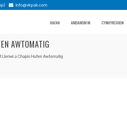
pp)
info@vkpak.com
HAFAN
AMDANOM NI
CYNHYRCHION
UFEN AWTOMATIG
nt Llenwi a Chapio Hufen Awtomatig