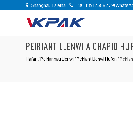
Shanghai, Tsieina
+86-18912389279(WhatsA
PEIRIANT LLENWI A CHAPIO H
Hafan
/
Peiriannau Llenwi
/
Peiriant Llenwi Hufen
/
Peiria