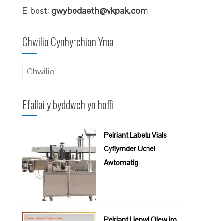
E-bost:
gwybodaeth@vkpak.com
Chwilio Cynhyrchion Yma
Chwilio
am:
Efallai y byddwch yn hoffi
Peiriant Labelu Vials
Cyflymder Uchel
Awtomatig
Peiriant Llenwi Olew iro