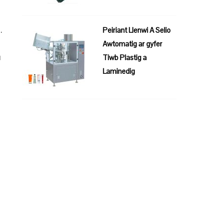
.
Peiriant Llenwi A Selio
i
Awtomatig ar gyfer
u
Tiwb Plastig a
Laminedig