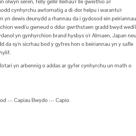
wyn seren, felly gellir lleihau'r lle gweithio a'r
modd cynhyrchu awtomatig a di-dor helpu i warantu'r
m yn dewis deunydd a rhannau da i gydosod ein peiriannau
nhyrchion wedi'u gwneud o ddur gwrthstaen gradd bwyd wedi'
rydanol yn gynhyrchion brand hysbys o'r Almaen, Japan ne
d da sy'n sicrhau bod y gyfres hon o beiriannau yn y safle
ylif.
Rotari yn arbennig o addas ar gyfer cynhyrchu un math o
d --- Capiau Bwydo --- Capio