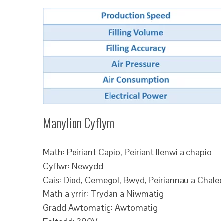
Manylion Cyflym
Math: Peiriant Capio, Peiriant llenwi a chapio
Cyflwr: Newydd
Cais: Diod, Cemegol, Bwyd, Peiriannau a Chal
Math a yrrir: Trydan a Niwmatig
Gradd Awtomatig: Awtomatig