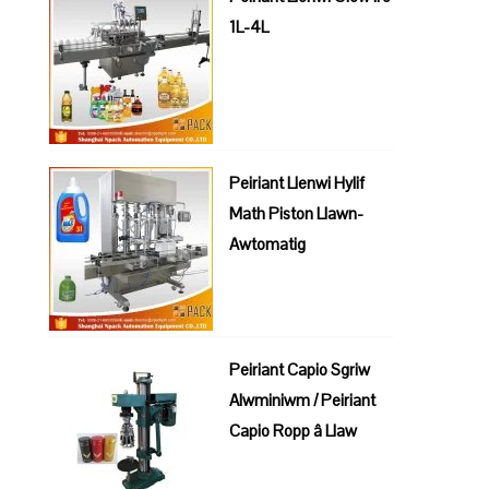
1L-4L
Peiriant Llenwi Hylif
Math Piston Llawn-
Awtomatig
Peiriant Capio Sgriw
Alwminiwm / Peiriant
Capio Ropp â Llaw