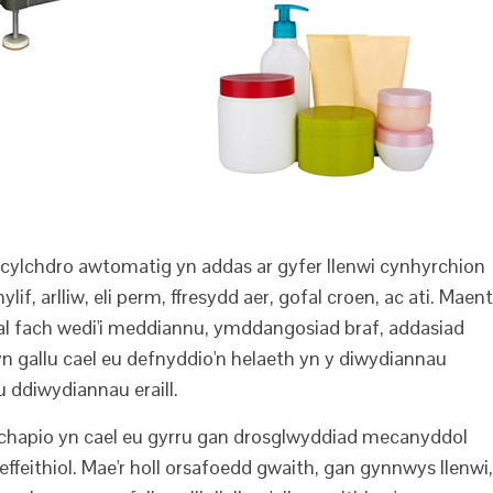
n cylchdro awtomatig yn addas ar gyfer llenwi cynhyrchion
f, arlliw, eli perm, ffresydd aer, gofal croen, ac ati. Maent
al fach wedi'i meddiannu, ymddangosiad braf, addasiad
gallu cael eu defnyddio'n helaeth yn y diwydiannau
u ddiwydiannau eraill.
a chapio yn cael eu gyrru gan drosglwyddiad mecanyddol
ffeithiol. Mae'r holl orsafoedd gwaith, gan gynnwys llenwi,