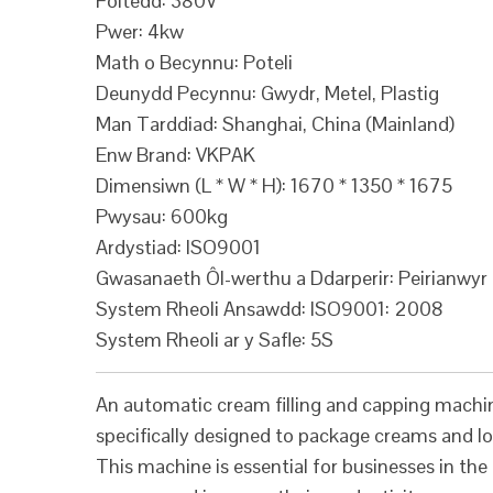
Foltedd: 380V
Pwer: 4kw
Math o Becynnu: Poteli
Deunydd Pecynnu: Gwydr, Metel, Plastig
Man Tarddiad: Shanghai, China (Mainland)
Enw Brand: VKPAK
Dimensiwn (L * W * H): 1670 * 1350 * 1675
Pwysau: 600kg
Ardystiad: ISO9001
Gwasanaeth Ôl-werthu a Ddarperir: Peirianwyr 
System Rheoli Ansawdd: ISO9001: 2008
System Rheoli ar y Safle: 5S
An automatic cream filling and capping machin
specifically designed to package creams and lot
This machine is essential for businesses in th