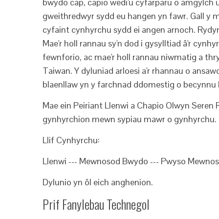
bwydo cap, capio wedi'u cyfarparu o amgylch un ol
gweithredwyr sydd eu hangen yn fawr. Gall y 
cyfaint cynhyrchu sydd ei angen arnoch. Rydy
Mae'r holl rannau sy'n dod i gysylltiad â'r cy
fewnforio, ac mae'r holl rannau niwmatig a th
Taiwan. Y dyluniad arloesi a'r rhannau o ansawd
blaenllaw yn y farchnad ddomestig o becynnu h
Mae ein Peiriant Llenwi a Chapio Olwyn Seren 
gynhyrchion mewn sypiau mawr o gynhyrchu.
Llif Cynhyrchu:
Llenwi --- Mewnosod Bwydo --- Pwyso Mewnoso
Dylunio yn ôl eich anghenion.
Prif Fanylebau Technegol