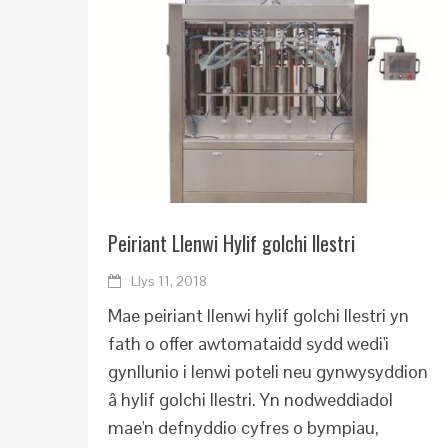
Peiriant Llenwi Hylif golchi llestri
Llys 11, 2018
Mae peiriant llenwi hylif golchi llestri yn
fath o offer awtomataidd sydd wedi'i
gynllunio i lenwi poteli neu gynwysyddion
â hylif golchi llestri. Yn nodweddiadol
mae'n defnyddio cyfres o bympiau,