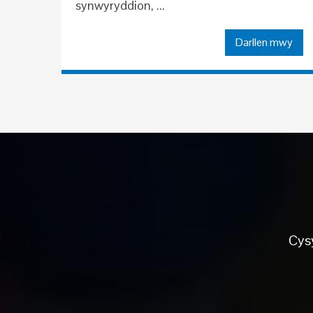
synwyryddion, ...
Darllen mwy
Cysy