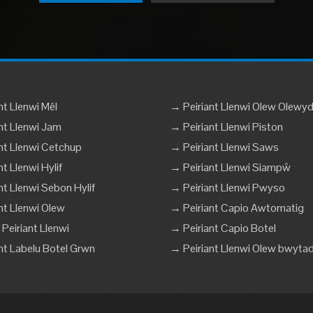
nt Llenwi Mêl
→ Peiriant Llenwi Olew Olewy
nt Llenwi Jam
→ Peiriant Llenwi Piston
nt Llenwi Cetchup
→ Peiriant Llenwi Saws
t Llenwi Hylif
→ Peiriant Llenwi Siampŵ
nt Llenwi Sebon Hylif
→ Peiriant Llenwi Pwyso
nt Llenwi Olew
→ Peiriant Capio Awtomatig
Peiriant Llenwi
→ Peiriant Capio Botel
nt Labelu Botel Grwn
→ Peiriant Llenwi Olew bwyta