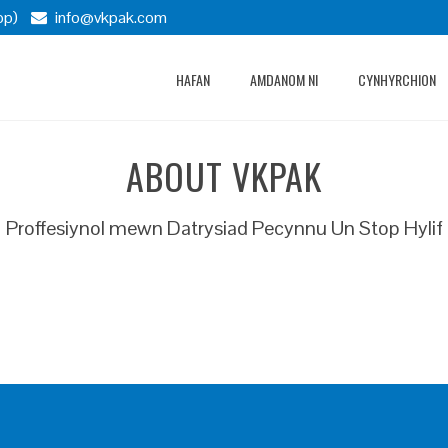
pp)
info@vkpak.com
HAFAN
AMDANOM NI
CYNHYRCHION
ABOUT VKPAK
Proffesiynol mewn Datrysiad Pecynnu Un Stop Hylif