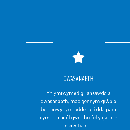
GWASANAETH
Yn ymrwymedig i ansawdd a
gwasanaeth, mae gennym grŵp o
beirianwyr ymroddedig i ddarparu
cymorth ar ôl gwerthu fel y gall ein
cleientiaid ...