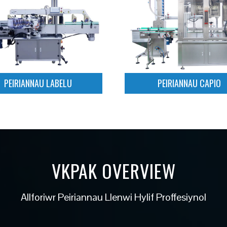
PEIRIANNAU CAPIO
PEIRIANNAU LABELU
Darllen mwy
Darllen mwy
PEIRIANNAU LABELU
PEIRIANNAU CAPIO
VKPAK OVERVIEW
Allforiwr Peiriannau Llenwi Hylif Proffesiynol