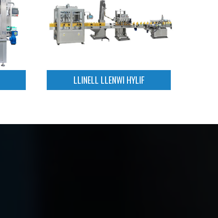
LLINELL LLENWI HYLIF
Darllen mwy
LLINELL LLENWI HYLIF