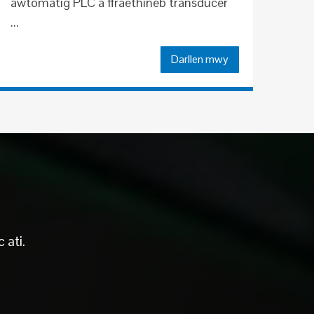
awtomatig PLC a ffraethineb transducer
...
Darllen mwy
 ati.