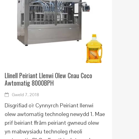
Llinell Peiriant Llenwi Olew Cnau Coco
Awtomatig 8000BPH
Gweld 7, 2018
Disgrifiad o'r Cynnyrch Peiriant llenwi
olew awtomatig technoleg newydd 1. Mae
prif beiriant ffrâm peiriant gwneud olew
yn mabwysiadu technoleg rheoli