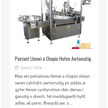
Peiriant Llenwi a Chapio Hufen Awtomatig
Gweld 7, 2018
Mae ein peiriannau llenwi a chapio olwyn
seren cylchdro awtomatig yn addas ar
gyfer llenwi cynhyrchion dŵr-denau i
ganolig o drwch, fel meddygaeth hylif,
arlliw, eli perm, ffresydd aer, s ...