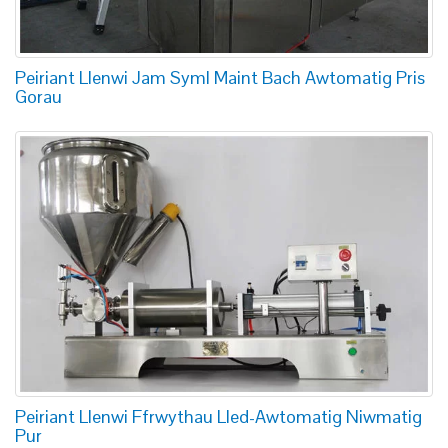
Peiriant Llenwi Jam Syml Maint Bach Awtomatig Pris
Gorau
Peiriant Llenwi Ffrwythau Lled-Awtomatig Niwmatig
Pur