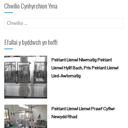
Chwilio Cynhyrchion Yma
Chwilio
am:
Efallai y byddwch yn hoffi
Peiriant Llenwi Niwmatig Peiriant
Llenwi Hylif Bach, Pris Peiriant Llenwi
Lled-Awtomatig
Peiriant Llenwi Llenwi Prawf Cyflwr
Newydd Rhad