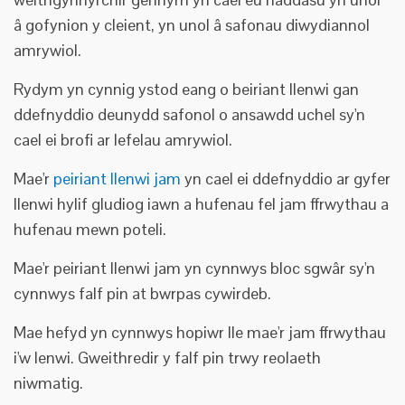
â gofynion y cleient, yn unol â safonau diwydiannol
amrywiol.
Rydym yn cynnig ystod eang o beiriant llenwi gan
ddefnyddio deunydd safonol o ansawdd uchel sy'n
cael ei brofi ar lefelau amrywiol.
Mae'r
peiriant llenwi jam
yn cael ei ddefnyddio ar gyfer
llenwi hylif gludiog iawn a hufenau fel jam ffrwythau a
hufenau mewn poteli.
Mae'r peiriant llenwi jam yn cynnwys bloc sgwâr sy'n
cynnwys falf pin at bwrpas cywirdeb.
Mae hefyd yn cynnwys hopiwr lle mae'r jam ffrwythau
i'w lenwi. Gweithredir y falf pin trwy reolaeth
niwmatig.