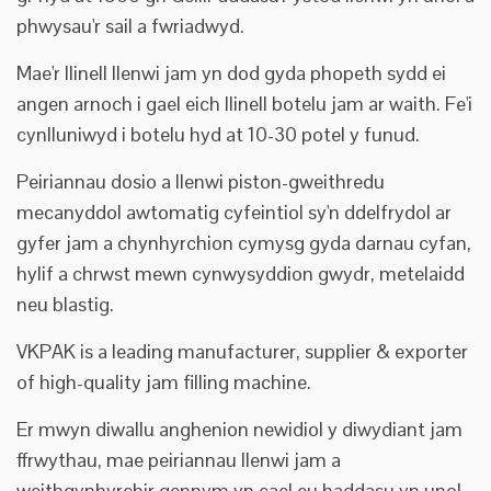
phwysau'r sail a fwriadwyd.
Mae'r llinell llenwi jam yn dod gyda phopeth sydd ei
angen arnoch i gael eich llinell botelu jam ar waith. Fe'i
cynlluniwyd i botelu hyd at 10-30 potel y funud.
Peiriannau dosio a llenwi piston-gweithredu
mecanyddol awtomatig cyfeintiol sy'n ddelfrydol ar
gyfer jam a chynhyrchion cymysg gyda darnau cyfan,
hylif a chrwst mewn cynwysyddion gwydr, metelaidd
neu blastig.
VKPAK is a leading manufacturer, supplier & exporter
of high-quality jam filling machine.
Er mwyn diwallu anghenion newidiol y diwydiant jam
ffrwythau, mae peiriannau llenwi jam a
weithgynhyrchir gennym yn cael eu haddasu yn unol