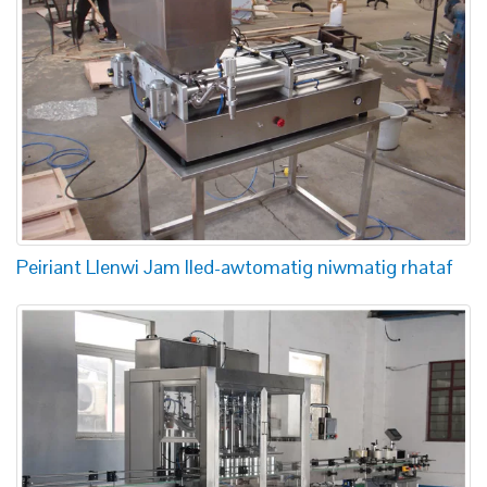
Peiriant Llenwi Jam lled-awtomatig niwmatig rhataf