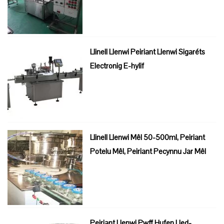
Llinell Llenwi Peiriant Llenwi Sigaréts
Electronig E-hylif
Llinell Llenwi Mêl 50-500ml, Peiriant
Potelu Mêl, Peiriant Pecynnu Jar Mêl
Peiriant Llenwi Pwff Hufen Lled-