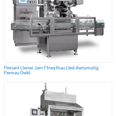
Peiriant Llenwi Jam Ffrwythau Lled-Awtomatig
Pennau Dwbl