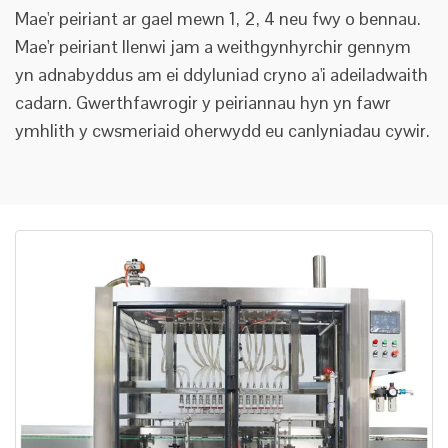
Mae'r peiriant ar gael mewn 1, 2, 4 neu fwy o bennau.
Mae'r peiriant llenwi jam a weithgynhyrchir gennym
yn adnabyddus am ei ddyluniad cryno a'i adeiladwaith
cadarn. Gwerthfawrogir y peiriannau hyn yn fawr
ymhlith y cwsmeriaid oherwydd eu canlyniadau cywir.