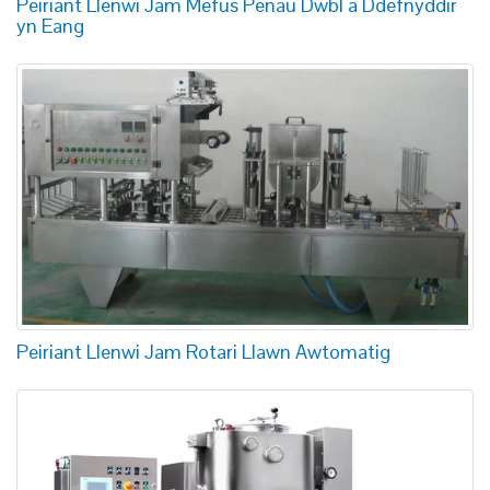
Peiriant Llenwi Jam Mefus Penau Dwbl a Ddefnyddir
yn Eang
Peiriant Llenwi Jam Rotari Llawn Awtomatig