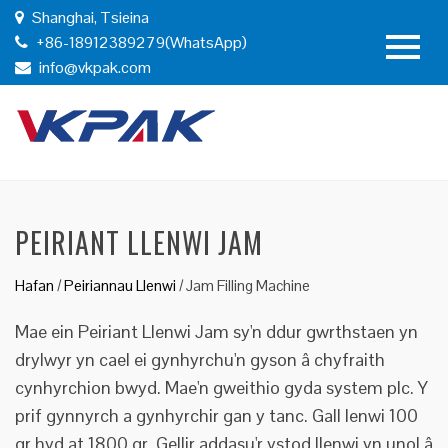
Shanghai, Tsieina
+86-18912389279(WhatsApp)
info@vkpak.com
PEIRIANT LLENWI JAM
Hafan
/
Peiriannau Llenwi
/
Jam Filling Machine
Mae ein Peiriant Llenwi Jam sy'n ddur gwrthstaen yn
drylwyr yn cael ei gynhyrchu'n gyson â chyfraith
cynhyrchion bwyd. Mae'n gweithio gyda system plc. Y
prif gynnyrch a gynhyrchir gan y tanc. Gall lenwi 100
gr hyd at 1800 gr. Gellir addasu'r ystod llenwi yn unol â