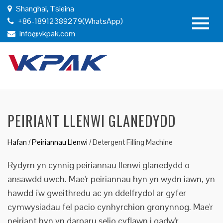
Shanghai, Tsieina
+86-18912389279(WhatsApp)
info@vkpak.com
PEIRIANT LLENWI GLANEDYDD
Hafan
/
Peiriannau Llenwi
/
Detergent Filling Machine
Rydym yn cynnig peiriannau llenwi glanedydd o
ansawdd uwch. Mae'r peiriannau hyn yn wydn iawn, yn
hawdd i'w gweithredu ac yn ddelfrydol ar gyfer
cymwysiadau fel pacio cynhyrchion gronynnog. Mae'r
peiriant hyn yn darparu selio cyflawn i gadw'r