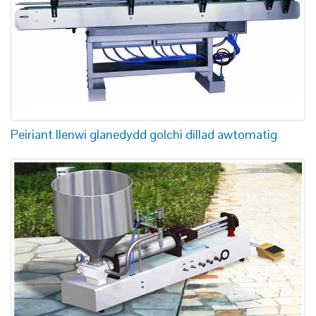
Peiriant llenwi glanedydd golchi dillad awtomatig