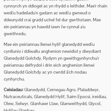
cynnyrch yn ddiogel ac yn rhydd o leithder. Mae'r rhain
wedi'u hadeiladu'n gadarn ac wedi'u gwneud o
ddeunydd crai gradd uchel fel dur gwrthstaen. Mae
ein peiriannau yn hawdd iawn i'w cynnal a'u
gweithredu.
Mae ein peiriannau llenwi hylif glanedydd wedi'u
cynllunio i ddiwallu anghenion newidiol y diwydiant
Glanedydd Golchdy. Rydym yn gweithgynhyrchu'r
peiriannau delfrydol i drin eich anghenion llenwi
Glanedydd Golchdy ac yn cwrdd â'ch nodau
cynhyrchu.
Ceisiadau:
Glanedydd, Cemegau Agro, Plaladdwyr,
Nutraceuticals, Glanedydd Hylif, Saim Epocsi, ireidiau,
Olew, Selwyr, Glanhawr Llaw, Glanweithydd, Glycol,
Hylifau Glanhau