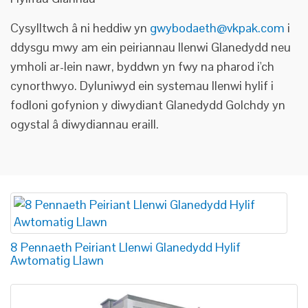
Cysylltwch â ni heddiw yn
gwybodaeth@vkpak.com
i
ddysgu mwy am ein peiriannau llenwi Glanedydd neu
ymholi ar-lein nawr, byddwn yn fwy na pharod i'ch
cynorthwyo. Dyluniwyd ein systemau llenwi hylif i
fodloni gofynion y diwydiant Glanedydd Golchdy yn
ogystal â diwydiannau eraill.
8 Pennaeth Peiriant Llenwi Glanedydd Hylif
Awtomatig Llawn